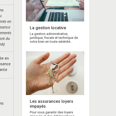
ns
u
nte en
bsence
La gestion locative
tements
La gestion administrative,
juridique, fiscale et technique de
ant du
votre bien en toute sérénité...
mb)
tée en
bsence
ante
Les assurances loyers
ns
impayés
Pour vous garantir des loyers