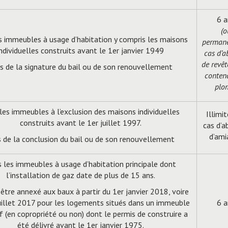
6 a
(o
s immeubles à usage d’habitation y compris les maisons
permane
individuelles construits avant le 1er janvier 1949
cas d’a
de revê
s de la signature du bail ou de son renouvellement
conten
plo
les immeubles à l’exclusion des maisons individuelles
Illimi
construits avant le 1er juillet 1997.
cas d’a
d’ami
s de la conclusion du bail ou de son renouvellement
 les immeubles à usage d’habitation principale dont
l’installation de gaz date de plus de 15 ans.
 être annexé aux baux à partir du 1er janvier 2018, voire
uillet 2017 pour les logements situés dans un immeuble
6 a
if (en copropriété ou non) dont le permis de construire a
été délivré avant le 1er janvier 1975.