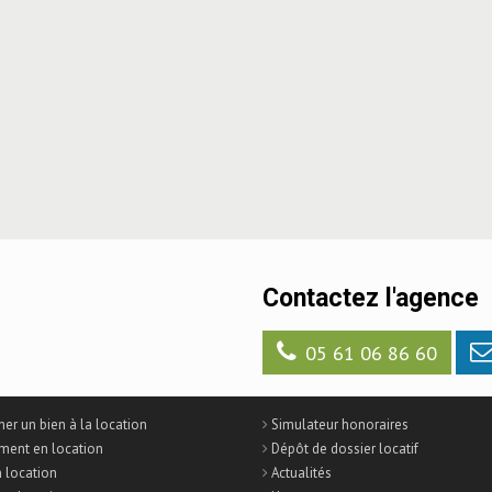
Contactez l'agence
05 61 06 86 60
er un bien à la location
Simulateur honoraires
ment en location
Dépôt de dossier locatif
n location
Actualités