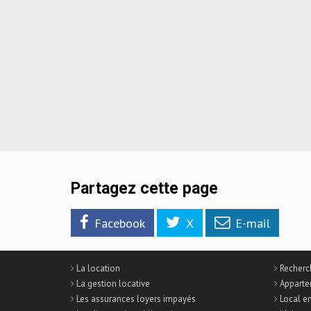
Partagez cette page
Facebook
X
E-mail
La location
Recherch
La gestion locative
Apparte
Les assurances loyers impayés
Local e