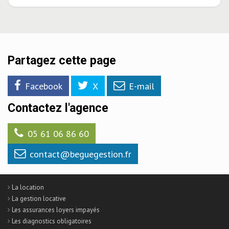
Partagez cette page
Facebook
X
E-mail
Contactez l'agence
05 61 06 86 60
contact@beguegestion.fr
La location
La gestion locative
Les assurances loyers impayés
Les diagnostics obligatoires