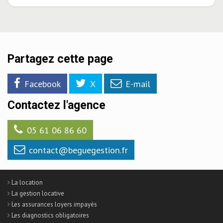
Partagez cette page
Facebook
X
E-mail
Contactez l'agence
05 61 06 86 60
contact@beguegestion.fr
La location
La gestion locative
Les assurances loyers impayés
Les diagnostics obligatoires