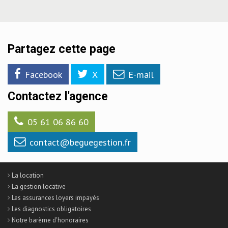
Partagez cette page
Facebook
X
E-mail
Contactez l'agence
05 61 06 86 60
contact@beguegestion.fr
La location
La gestion locative
Les assurances loyers impayés
Les diagnostics obligatoires
Notre barème d'honoraires