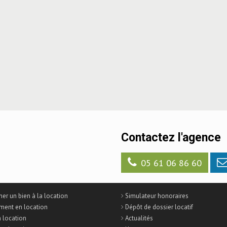
Contactez l'agence
05 61 06 86 60
er un bien à la location
Simulateur honoraires
ment en location
Dépôt de dossier locatif
n location
Actualités