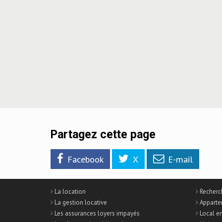
Partagez cette page
Facebook
X
E-mail
La location
Recherch
La gestion locative
Apparte
Les assurances loyers impayés
Local e