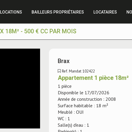
LOCATIONS
BAILLEURS PROPRIÉTAIRES
LOCATAIRES
NO
18M² - 500 € CC PAR MOIS
Brax
Ref. Mandat 102422
Appartement 1 pièce 18m²
1 pièce
Disponible le 17/07/2026
Année de construction : 2008
Surface habitable : 18 m²
Meublé : OUI
WC : 1
Salle(s) d'eau : 1
Parking(s) : 1