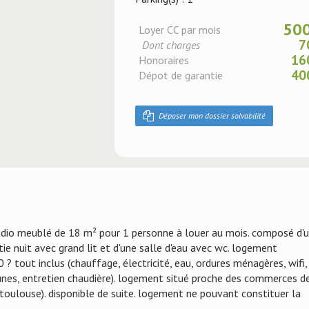
500
Loyer CC par mois
7
Dont charges
16
Honoraires
40
Dépot de garantie
Déposer mon dossier solvabilité
udio meublé de 18 m² pour 1 personne à louer au mois. composé d'
rtie nuit avec grand lit et d'une salle d'eau avec wc. logement
? tout inclus (chauffage, électricité, eau, ordures ménagères, wifi,
es, entretien chaudière). logement situé proche des commerces d
- toulouse). disponible de suite. logement ne pouvant constituer la