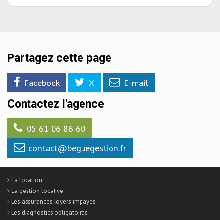
Partagez cette page
Facebook
X
E-mail
Contactez l'agence
05 61 06 86 60
contact@beguegestion.fr
La location
La gestion locative
Les assurances loyers impayés
Les diagnostics obligatoires